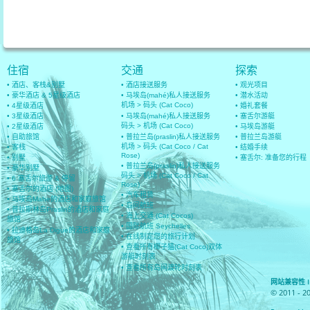
住宿
交通
探索
• 酒店、客栈&别墅
• 酒店接送服务
• 观光项目
• 豪华酒店 & 5星级酒店
• 马埃岛(mahé)私人接送服务
• 潜水活动
机场 > 码头 (Cat Coco)
• 4星级酒店
• 婚礼套餐
• 3星级酒店
• 马埃岛(mahé)私人接送服务
• 塞舌尔游艇
码头 > 机场 (Cat Coco)
• 2星级酒店
• 马埃岛游艇
• 自助旅馆
• 普拉兰岛(praslin)私人接送服务
• 普拉兰岛游艇
机场 > 码头 (Cat Coco / Cat
• 客栈
• 结婚手续
Rose)
• 别墅
• 塞舌尔: 准备您的行程
• 普拉兰岛(praslin)私人接送服务
• 豪华别墅
码头 > 机场 (Cat Coco / Cat
• 6 塞舌尔旅游 & 停留
Rose)
• 塞舌尔的酒店 (地图)
• 汽车租赁
• 马埃岛Mahe的酒店和家庭旅馆
• 岛间航班
• 普拉斯林岛Praslin的酒店和家庭
• 海上交通 (Cat Cocos)
旅馆
• 国际航班 Seychelles
• 拉迪格岛La Digue的酒店和家庭
• 在线制定您的旅行计划
旅馆
• 查看所有椰子猫(Cat Coco)双体
游艇时刻表
• 查看所有岛间渡轮时刻表
网站兼容性 IE 8
© 2011 - 2