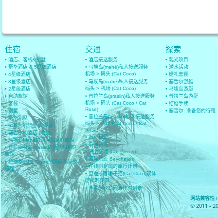
住宿
交通
探索
• 酒店、客栈&别墅
• 酒店接送服务
• 观光项目
• 豪华酒店 & 5星级酒店
• 马埃岛(mahé)私人接送服务
• 潜水活动
机场 > 码头 (Cat Coco)
• 4星级酒店
• 婚礼套餐
• 3星级酒店
• 马埃岛(mahé)私人接送服务
• 塞舌尔游艇
码头 > 机场 (Cat Coco)
• 2星级酒店
• 马埃岛游艇
• 自助旅馆
• 普拉兰岛(praslin)私人接送服务
• 普拉兰岛游艇
机场 > 码头 (Cat Coco / Cat
• 客栈
• 结婚手续
Rose)
• 别墅
• 塞舌尔: 准备您的行程
• 普拉兰岛(praslin)私人接送服务
• 豪华别墅
码头 > 机场 (Cat Coco / Cat
• 6 塞舌尔旅游 & 停留
Rose)
• 塞舌尔的酒店 (地图)
• 汽车租赁
• 马埃岛Mahe的酒店和家庭旅馆
• 岛间航班
• 普拉斯林岛Praslin的酒店和家庭
• 海上交通 (Cat Cocos)
旅馆
• 国际航班 Seychelles
• 拉迪格岛La Digue的酒店和家庭
• 在线制定您的旅行计划
旅馆
• 查看所有椰子猫(Cat Coco)双体
游艇时刻表
• 查看所有岛间渡轮时刻表
网站兼容性 IE 8
© 2011 - 2