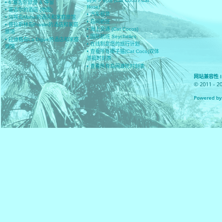
码头 > 机场 (Cat Coco / Cat
• 6 塞舌尔旅游 & 停留
Rose)
• 塞舌尔的酒店 (地图)
• 汽车租赁
• 马埃岛Mahe的酒店和家庭旅馆
• 岛间航班
• 普拉斯林岛Praslin的酒店和家庭
• 海上交通 (Cat Cocos)
旅馆
• 国际航班 Seychelles
• 拉迪格岛La Digue的酒店和家庭
• 在线制定您的旅行计划
旅馆
• 查看所有椰子猫(Cat Coco)双体
游艇时刻表
• 查看所有岛间渡轮时刻表
网站兼容性 IE 8
© 2011 - 2
Powered by