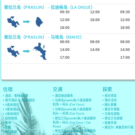
普拉兰岛（PRASLIN） - 拉迪格岛（LA DIGUE）
09:30
12:00
09:30
12:00
18:00
12:00
18:00
18:00
普拉兰岛（PRASLIN） - 马埃岛（MAHE）
08:00
08:00
08:00
14:00
14:00
14:00
17:00
17:00
住宿
交通
探索
• 酒店、客栈&别墅
• 酒店接送服务
• 观光项目
• 豪华酒店 & 5星级酒店
• 马埃岛(mahé)私人接送服务
• 潜水活动
机场 > 码头 (Cat Coco)
• 4星级酒店
• 婚礼套餐
• 3星级酒店
• 马埃岛(mahé)私人接送服务
• 塞舌尔游艇
码头 > 机场 (Cat Coco)
• 2星级酒店
• 马埃岛游艇
• 自助旅馆
• 普拉兰岛(praslin)私人接送服务
• 普拉兰岛游艇
机场 > 码头 (Cat Coco / Cat
• 客栈
• 结婚手续
Rose)
• 别墅
• 塞舌尔: 准备您的行程
• 普拉兰岛(praslin)私人接送服务
• 豪华别墅