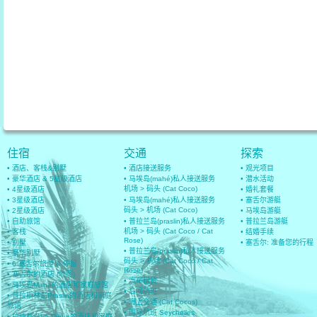
住宿
交通
探索
• 酒店、客栈&别墅
• 酒店接送服务
• 观光项目
• 豪华酒店 & 5星级酒店
• 马埃岛(mahé)私人接送服务
• 潜水活动
机场 > 码头 (Cat Coco)
• 4星级酒店
• 婚礼套餐
• 3星级酒店
• 马埃岛(mahé)私人接送服务
• 塞舌尔游艇
码头 > 机场 (Cat Coco)
• 2星级酒店
• 马埃岛游艇
• 自助旅馆
• 普拉兰岛(praslin)私人接送服务
• 普拉兰岛游艇
机场 > 码头 (Cat Coco / Cat
• 客栈
• 结婚手续
Rose)
• 别墅
• 塞舌尔: 准备您的行程
• 普拉兰岛(praslin)私人接送服务
• 豪华别墅
码头 > 机场 (Cat Coco / Cat
• 6 塞舌尔旅游 & 停留
Rose)
• 塞舌尔的酒店 (地图)
• 汽车租赁
• 马埃岛Mahe的酒店和家庭旅馆
• 岛间航班
• 普拉斯林岛Praslin的酒店和家庭
• 海上交通 (Cat Cocos)
旅馆
• 国际航班 Seychelles
• 拉迪格岛La Digue的酒店和家庭