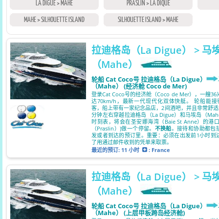
LA DIGUE > MAHE
PRASLIN > LA DIQUE
MAHE > SILHOUETTE ISLAND
SILHOUETTE ISLAND > MAHE
拉迪格岛（La Digue） > 马
（Mahe）
轮船 Cat Coco号 拉迪格岛（La Digue）
（Mahe） (经济舱 Coco de Mer)
登录Cat Coco号的经济舱（Coco de Mer），一艘
达70km/h，最新一代现代化双体快艇。 轮船能接待
客，船上带有一家纪念品店，2间酒吧，并且非常舒适。
分钟左右穿越拉迪格岛（La Digue）和马埃岛（Ma
时刻表，将会在圣安娜海湾（Baie St Anne）的港
（Praslin）)做一个停留。
不换船
。接待和协助都包
发或者到达的预订里。重要：必须在出发前1小时到
了用通过邮件收到的凭单来取票。
最近的预订:
11 小时
: France
拉迪格岛（La Digue） > 马
（Mahe）
轮船 Cat Coco号 拉迪格岛（La Digue）
（Mahe） (上层甲板跨岛经济舱)