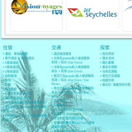
住宿
交通
探索
• 酒店、客栈&别墅
• 酒店接送服务
• 观光项目
• 豪华酒店 & 5星级酒店
• 马埃岛(mahé)私人接送服务
• 潜水活动
机场 > 码头 (Cat Coco)
• 4星级酒店
• 婚礼套餐
• 3星级酒店
• 马埃岛(mahé)私人接送服务
• 塞舌尔游艇
码头 > 机场 (Cat Coco)
• 2星级酒店
• 马埃岛游艇
• 自助旅馆
• 普拉兰岛(praslin)私人接送服务
• 普拉兰岛游艇
机场 > 码头 (Cat Coco / Cat
• 客栈
• 结婚手续
Rose)
• 别墅
• 塞舌尔: 准备您的行程
• 普拉兰岛(praslin)私人接送服务
• 豪华别墅
码头 > 机场 (Cat Coco / Cat
• 6 塞舌尔旅游 & 停留
Rose)
• 塞舌尔的酒店 (地图)
• 汽车租赁
• 马埃岛Mahe的酒店和家庭旅馆
• 岛间航班
• 普拉斯林岛Praslin的酒店和家庭
• 海上交通 (Cat Cocos)
旅馆
• 国际航班 Seychelles
• 拉迪格岛La Digue的酒店和家庭
• 在线制定您的旅行计划
旅馆
• 查看所有椰子猫(Cat Coco)双体
游艇时刻表
• 查看所有岛间渡轮时刻表