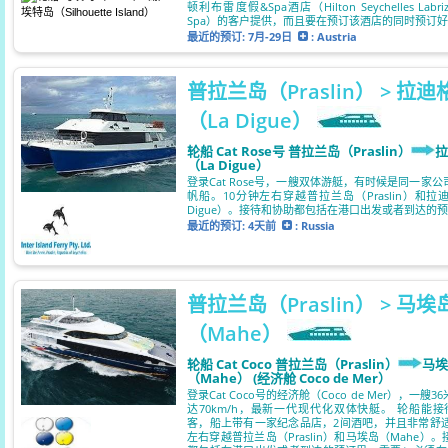
顿利布雷度假&Spa酒店（Hilton Seychelles Labriz 
Spa）的客户提供，而且要在预订该酒店的同时预订
最近的预订:
7月-29日
: Austria
普拉兰岛（Praslin） > 拉迪
（La Digue）
轮船 Cat Rose号 普拉兰岛（Praslin）
拉
（La Digue）
登录Cat Rose号，一艘双体游艇，有时候是同一家
帆船。10分钟左右穿越普拉兰岛（Praslin）和拉
Digue）。接待和协助都包括在港口出发或者到达的
最近的预订:
4天前
: Russia
普拉兰岛（Praslin） > 马埃
（Mahe）
轮船 Cat Coco 普拉兰岛（Praslin）
马埃
（Mahe） (经济舱 Coco de Mer）
登录Cat Coco号的经济舱（Coco de Mer），一艘
达70km/h，最新一代现代化双体快艇。 轮船能接待
客，船上带有一家纪念品店，2间酒吧，并且非常舒适
左右穿越普拉兰岛（Praslin）和马埃岛（Mahe）