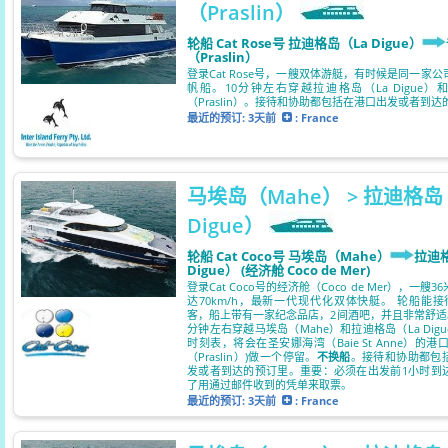
（Praslin）
轮船 Cat Rose号 拉迪格岛（La Digue）
（Praslin）
登录Cat Rose号，一艘双体游艇，有时候是同一家
帆船。10分钟左右穿越拉迪格岛（La Digue）
（Praslin）。接待和协助都包括在港口出发或者到
最近的预订:
3天前
: France
马埃岛（Mahe） > 拉迪格岛
Digue）
轮船 Cat Coco号 马埃岛（Mahe）
拉迪
Digue） (经济舱 Coco de Mer)
登录Cat Coco号的经济舱（Coco de Mer），一艘
达70km/h，最新一代现代化双体快艇。 轮船能接待
客，船上带有一家纪念品店，2间酒吧，并且非常舒适。
分钟左右穿越马埃岛（Mahe）和拉迪格岛（La Dig
时刻表，将会在圣安娜海湾（Baie St Anne）的港
（Praslin）)做一个停留。
不换船
。接待和协助都包
发或者到达的预订里。重要：必须在出发前1小时到
了用通过邮件收到的凭单来取票。
最近的预订:
3天前
: France