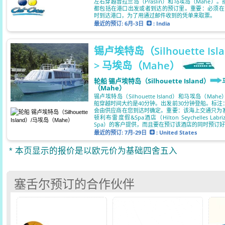
左右穿越普拉兰岛（Praslin）和马埃岛（Mahe）
都包括在港口出发或者到达的预订里。重要：必须在
时到达港口，为了用通过邮件收到的凭单来取票。
最近的预订:
6月-3日
: India
锡卢埃特岛（Silhouette Isl
> 马埃岛（Mahe）
轮船 锡卢埃特岛（Silhouette Island）
（Mahe）
锡卢埃特岛（Silhouette Island）和马埃岛（Ma
船穿越时间大约是40分钟。出发前30分钟登船。标注
会由供应商在您到达时确定。重要：该海上交通只为
顿利布雷度假&Spa酒店（Hilton Seychelles Labriz 
Spa）的客户提供，而且要在预订该酒店的同时预订
最近的预订:
7月-29日
: United States
* 本页显示的报价是以欧元价为基础四舍五入
塞舌尔预订的合作伙伴