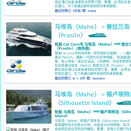
括在港口出发或者到达的预订里。重要：必须在出发
达港口，为了用通过邮件收到的凭单来取票。
最近的预订:
3天前
: India
马埃岛（Mahe） > 普拉兰岛
（Praslin）
轮船 Cat Coco号 马埃岛（Mahe）
普拉
（Praslin） (商务舱)
登录Cat Coco号的商务舱（带空调的主船舱），一艘
速达70km/h，最新一代现代化双体快艇。 轮船能接
客，船上带有一家纪念品店，2间酒吧，并且非常舒适
左右穿越马埃岛（Mahe）和普拉兰岛（Praslin）
都包括在港口出发或者到达的预订里。重要：必须在
时到达港口，为了用通过邮件收到的凭单来取票。
最近的预订:
le 1- 8月
: Sweden
马埃岛（Mahe） > 锡卢埃特
（Silhouette Island）
轮船 马埃岛（Mahe）
锡卢埃特岛（Silho
Island）
马埃岛（Mahe）和锡卢埃特岛（Silhouette Isla
船穿越时间大约是40分钟。出发前30分钟登船。标注
会由供应商在您到达时确定。重要：该海上交通只为