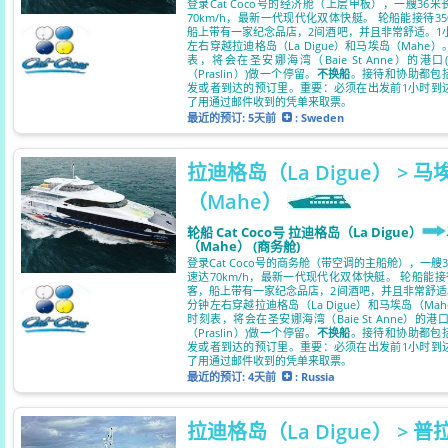
登录Cat Coco号的经济舱（上层甲板），一艘36
70km/h，最新一代现代化双体快艇。 轮船能接待3
船上带有一家纪念品店，2间酒吧，并且非常舒适。1小
左右穿越拉迪格岛（La Digue）和马埃岛（Mahe
表，将会在圣安娜海湾（Baie St Anne）的港
（Praslin）)做一个停留。
不换船
。接待和协助都包
发或者到达的预订里。重要：必须在出发前1小时到
了用通过邮件收到的凭单来取票。
最近的预订:
5天前
: Sweden
拉迪格岛（La Digue） > 马
（Mahe）
轮船 Cat Coco号 拉迪格岛（La Digue）
（Mahe） (商务舱)
登录Cat Coco号的商务舱（带空调的主船舱），一艘
速达70km/h，最新一代现代化双体快艇。 轮船能接
客，船上带有一家纪念品店，2间酒吧，并且非常舒适。
分钟左右穿越拉迪格岛（La Digue）和马埃岛（Ma
时刻表，将会在圣安娜海湾（Baie St Anne）的港
（Praslin）)做一个停留。
不换船
。接待和协助都包
发或者到达的预订里。重要：必须在出发前1小时到
了用通过邮件收到的凭单来取票。
最近的预订:
4天前
: Russia
拉迪格岛（La Digue） > 