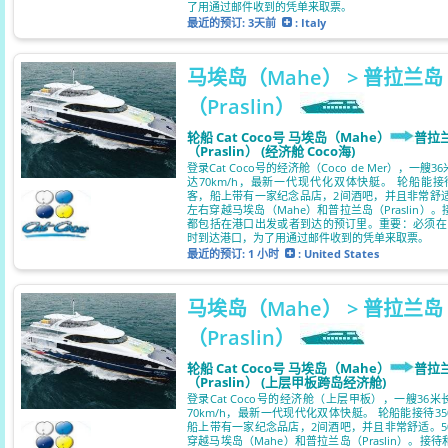
了用通过邮件收到的凭单来取票。
最近的预订:
3天前
: Italy
马埃岛（Mahe） > 普拉兰岛
（Praslin）
轮船 Cat Coco号 马埃岛（Mahe）
普拉
（Praslin） (经济舱 Coco海)
登录Cat Coco号的经济舱（Coco de Mer），一艘
达70km/h，最新一代现代化双体快艇。 轮船能接待
客，船上带有一家纪念品店，2间酒吧，并且非常舒适
左右穿越马埃岛（Mahe）和普拉兰岛（Praslin）
都包括在港口出发或者到达的预订里。重要：必须在
时到达港口，为了用通过邮件收到的凭单来取票。
最近的预订:
1 小时
: United States
马埃岛（Mahe） > 普拉兰岛
（Praslin）
轮船 Cat Coco号 马埃岛（Mahe）
普拉
（Praslin） (上层甲板跨岛经济舱)
登录Cat Coco号的经济舱（上层甲板），一艘36
70km/h，最新一代现代化双体快艇。 轮船能接待3
船上带有一家纪念品店，2间酒吧，并且非常舒适。5
穿越马埃岛（Mahe）和普拉兰岛（Praslin）。接