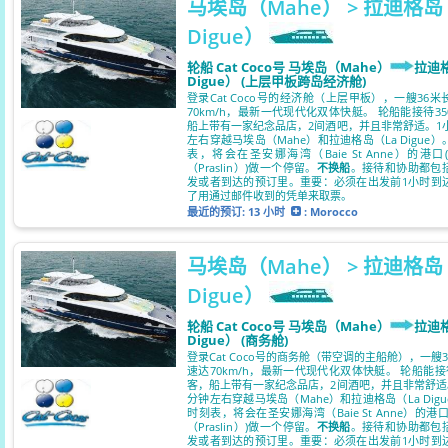
马埃岛（Mahe） > 拉迪格岛
Digue）
轮船 Cat Coco号 马埃岛（Mahe）
拉迪
Digue） (上层甲板跨岛经济舱)
登录Cat Coco号的经济舱（上层甲板），一艘36
70km/h，最新一代现代化双体快艇。 轮船能接待3
船上带有一家纪念品店，2间酒吧，并且非常舒适。1小
左右穿越马埃岛（Mahe）和拉迪格岛（La Digue
表，将会在圣安娜海湾（Baie St Anne）的港
（Praslin）)做一个停留。
不换船
。接待和协助都包
发或者到达的预订里。重要：必须在出发前1小时到
了用通过邮件收到的凭单来取票。
最近的预订:
13 小时
: Morocco
马埃岛（Mahe） > 拉迪格岛
Digue）
轮船 Cat Coco号 马埃岛（Mahe）
拉迪
Digue） (商务舱)
登录Cat Coco号的商务舱（带空调的主船舱），一艘
速达70km/h，最新一代现代化双体快艇。 轮船能接
客，船上带有一家纪念品店，2间酒吧，并且非常舒适。
分钟左右穿越马埃岛（Mahe）和拉迪格岛（La Dig
时刻表，将会在圣安娜海湾（Baie St Anne）的港
（Praslin）)做一个停留。
不换船
。接待和协助都包
发或者到达的预订里。重要：必须在出发前1小时到