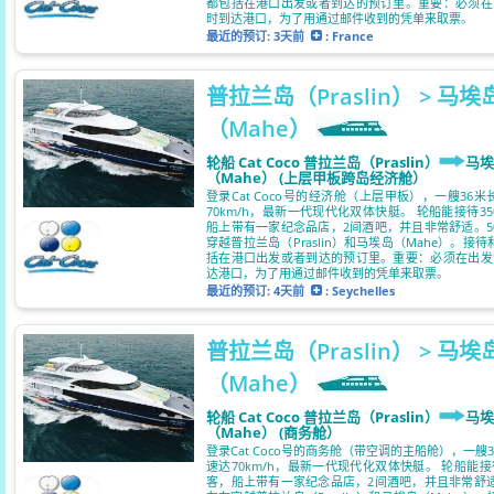
都包括在港口出发或者到达的预订里。重要：必须在
时到达港口，为了用通过邮件收到的凭单来取票。
最近的预订:
3天前
: France
普拉兰岛（Praslin） > 马埃
（Mahe）
轮船 Cat Coco 普拉兰岛（Praslin）
马埃
（Mahe） (上层甲板跨岛经济舱）
登录Cat Coco号的经济舱（上层甲板），一艘36
70km/h，最新一代现代化双体快艇。 轮船能接待3
船上带有一家纪念品店，2间酒吧，并且非常舒适。5
穿越普拉兰岛（Praslin）和马埃岛（Mahe）。接
括在港口出发或者到达的预订里。重要：必须在出发
达港口，为了用通过邮件收到的凭单来取票。
最近的预订:
4天前
: Seychelles
普拉兰岛（Praslin） > 马埃
（Mahe）
轮船 Cat Coco 普拉兰岛（Praslin）
马埃
（Mahe） (商务舱）
登录Cat Coco号的商务舱（带空调的主船舱），一艘
速达70km/h，最新一代现代化双体快艇。 轮船能接
客，船上带有一家纪念品店，2间酒吧，并且非常舒适