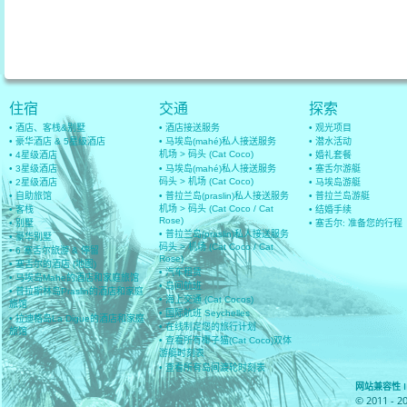
住宿
交通
探索
• 酒店、客栈&别墅
• 酒店接送服务
• 观光项目
• 豪华酒店 & 5星级酒店
• 马埃岛(mahé)私人接送服务
• 潜水活动
机场 > 码头 (Cat Coco)
• 4星级酒店
• 婚礼套餐
• 3星级酒店
• 马埃岛(mahé)私人接送服务
• 塞舌尔游艇
码头 > 机场 (Cat Coco)
• 2星级酒店
• 马埃岛游艇
• 自助旅馆
• 普拉兰岛(praslin)私人接送服务
• 普拉兰岛游艇
机场 > 码头 (Cat Coco / Cat
• 客栈
• 结婚手续
Rose)
• 别墅
• 塞舌尔: 准备您的行程
• 普拉兰岛(praslin)私人接送服务
• 豪华别墅
码头 > 机场 (Cat Coco / Cat
• 6 塞舌尔旅游 & 停留
Rose)
• 塞舌尔的酒店 (地图)
• 汽车租赁
• 马埃岛Mahe的酒店和家庭旅馆
• 岛间航班
• 普拉斯林岛Praslin的酒店和家庭
• 海上交通 (Cat Cocos)
旅馆
• 国际航班 Seychelles
• 拉迪格岛La Digue的酒店和家庭
• 在线制定您的旅行计划
旅馆
• 查看所有椰子猫(Cat Coco)双体
游艇时刻表
• 查看所有岛间渡轮时刻表
网站兼容性 IE 8
© 2011 - 2