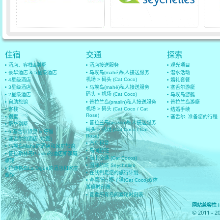
住宿
交通
探索
• 酒店、客栈&别墅
• 酒店接送服务
• 观光项目
• 豪华酒店 & 5星级酒店
• 马埃岛(mahé)私人接送服务
• 潜水活动
机场 > 码头 (Cat Coco)
• 4星级酒店
• 婚礼套餐
• 3星级酒店
• 马埃岛(mahé)私人接送服务
• 塞舌尔游艇
码头 > 机场 (Cat Coco)
• 2星级酒店
• 马埃岛游艇
• 自助旅馆
• 普拉兰岛(praslin)私人接送服务
• 普拉兰岛游艇
机场 > 码头 (Cat Coco / Cat
• 客栈
• 结婚手续
Rose)
• 别墅
• 塞舌尔: 准备您的行程
• 普拉兰岛(praslin)私人接送服务
• 豪华别墅
码头 > 机场 (Cat Coco / Cat
• 6 塞舌尔旅游 & 停留
Rose)
• 塞舌尔的酒店 (地图)
• 汽车租赁
• 马埃岛Mahe的酒店和家庭旅馆
• 岛间航班
• 普拉斯林岛Praslin的酒店和家庭
• 海上交通 (Cat Cocos)
旅馆
• 国际航班 Seychelles
• 拉迪格岛La Digue的酒店和家庭
• 在线制定您的旅行计划
旅馆
• 查看所有椰子猫(Cat Coco)双体
游艇时刻表
• 查看所有岛间渡轮时刻表
网站兼容性 IE 8
© 2011 - 2