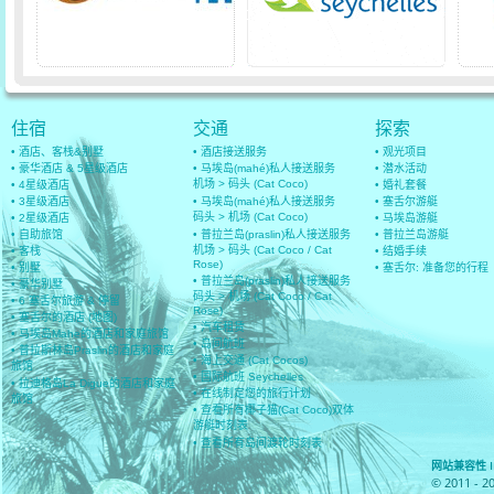
住宿
交通
探索
• 酒店、客栈&别墅
• 酒店接送服务
• 观光项目
• 豪华酒店 & 5星级酒店
• 马埃岛(mahé)私人接送服务
• 潜水活动
机场 > 码头 (Cat Coco)
• 4星级酒店
• 婚礼套餐
• 3星级酒店
• 马埃岛(mahé)私人接送服务
• 塞舌尔游艇
码头 > 机场 (Cat Coco)
• 2星级酒店
• 马埃岛游艇
• 自助旅馆
• 普拉兰岛(praslin)私人接送服务
• 普拉兰岛游艇
机场 > 码头 (Cat Coco / Cat
• 客栈
• 结婚手续
Rose)
• 别墅
• 塞舌尔: 准备您的行程
• 普拉兰岛(praslin)私人接送服务
• 豪华别墅
码头 > 机场 (Cat Coco / Cat
• 6 塞舌尔旅游 & 停留
Rose)
• 塞舌尔的酒店 (地图)
• 汽车租赁
• 马埃岛Mahe的酒店和家庭旅馆
• 岛间航班
• 普拉斯林岛Praslin的酒店和家庭
• 海上交通 (Cat Cocos)
旅馆
• 国际航班 Seychelles
• 拉迪格岛La Digue的酒店和家庭
• 在线制定您的旅行计划
旅馆
• 查看所有椰子猫(Cat Coco)双体
游艇时刻表
• 查看所有岛间渡轮时刻表
网站兼容性 IE 8
© 2011 - 2