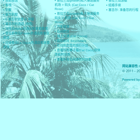
• 自助旅馆
• 普拉兰岛(praslin)私人接送服务
• 普拉兰岛游艇
机场 > 码头 (Cat Coco / Cat
• 客栈
• 结婚手续
Rose)
• 别墅
• 塞舌尔: 准备您的行程
• 普拉兰岛(praslin)私人接送服务
• 豪华别墅
码头 > 机场 (Cat Coco / Cat
• 6 塞舌尔旅游 & 停留
Rose)
• 塞舌尔的酒店 (地图)
• 汽车租赁
• 马埃岛Mahe的酒店和家庭旅馆
• 岛间航班
• 普拉斯林岛Praslin的酒店和家庭
• 海上交通 (Cat Cocos)
旅馆
• 国际航班 Seychelles
• 拉迪格岛La Digue的酒店和家庭
• 在线制定您的旅行计划
旅馆
• 查看所有椰子猫(Cat Coco)双体
游艇时刻表
• 查看所有岛间渡轮时刻表
网站兼容性 IE 8
© 2011 - 2
Powered by