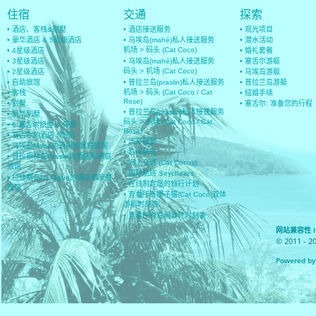
住宿
交通
探索
• 酒店、客栈&别墅
• 酒店接送服务
• 观光项目
• 豪华酒店 & 5星级酒店
• 马埃岛(mahé)私人接送服务
• 潜水活动
机场 > 码头 (Cat Coco)
• 4星级酒店
• 婚礼套餐
• 3星级酒店
• 马埃岛(mahé)私人接送服务
• 塞舌尔游艇
码头 > 机场 (Cat Coco)
• 2星级酒店
• 马埃岛游艇
• 自助旅馆
• 普拉兰岛(praslin)私人接送服务
• 普拉兰岛游艇
机场 > 码头 (Cat Coco / Cat
• 客栈
• 结婚手续
Rose)
• 别墅
• 塞舌尔: 准备您的行程
• 普拉兰岛(praslin)私人接送服务
• 豪华别墅
码头 > 机场 (Cat Coco / Cat
• 6 塞舌尔旅游 & 停留
Rose)
• 塞舌尔的酒店 (地图)
• 汽车租赁
• 马埃岛Mahe的酒店和家庭旅馆
• 岛间航班
• 普拉斯林岛Praslin的酒店和家庭
• 海上交通 (Cat Cocos)
旅馆
• 国际航班 Seychelles
• 拉迪格岛La Digue的酒店和家庭
• 在线制定您的旅行计划
旅馆
• 查看所有椰子猫(Cat Coco)双体
游艇时刻表
• 查看所有岛间渡轮时刻表
网站兼容性 IE 8
© 2011 - 2
Powered by