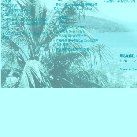
Rose)
• 别墅
• 塞舌尔: 准备您的行程
• 普拉兰岛(praslin)私人接送服务
• 豪华别墅
码头 > 机场 (Cat Coco / Cat
• 6 塞舌尔旅游 & 停留
Rose)
• 塞舌尔的酒店 (地图)
• 汽车租赁
• 马埃岛Mahe的酒店和家庭旅馆
• 岛间航班
• 普拉斯林岛Praslin的酒店和家庭
• 海上交通 (Cat Cocos)
旅馆
• 国际航班 Seychelles
• 拉迪格岛La Digue的酒店和家庭
• 在线制定您的旅行计划
旅馆
• 查看所有椰子猫(Cat Coco)双体
游艇时刻表
• 查看所有岛间渡轮时刻表
网站兼容性 IE 8
© 2011 - 2
Powered by